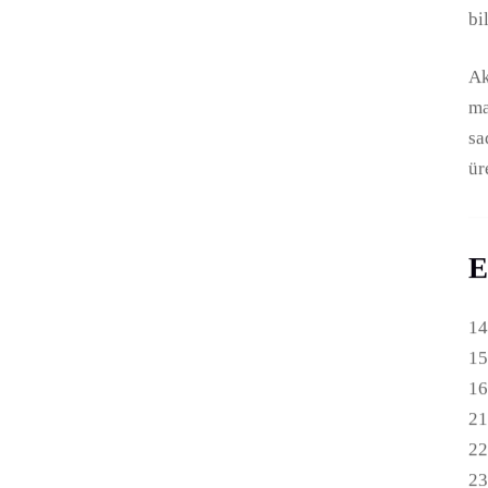
bi
Ak
ma
sa
ür
E
14
15
16
21
22
23