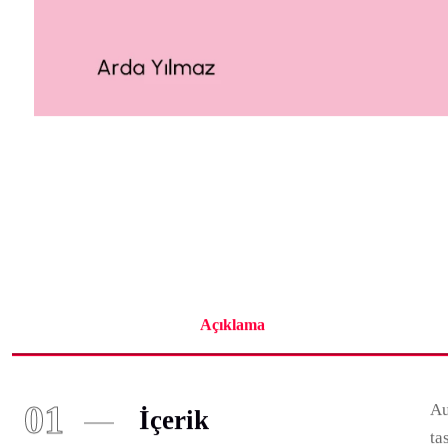
Açıklama
01
Au
İçerik
ta