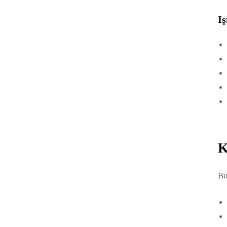
I
K
Bu